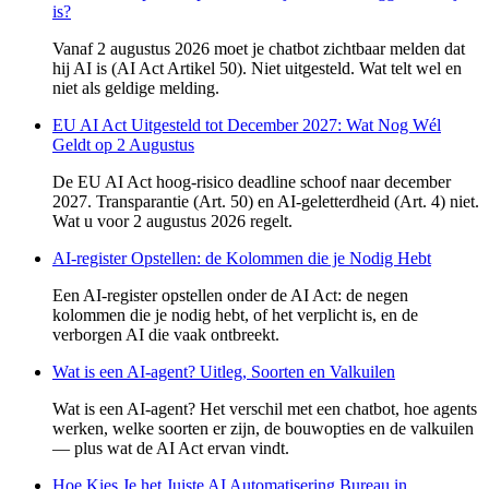
is?
Vanaf 2 augustus 2026 moet je chatbot zichtbaar melden dat
hij AI is (AI Act Artikel 50). Niet uitgesteld. Wat telt wel en
niet als geldige melding.
EU AI Act Uitgesteld tot December 2027: Wat Nog Wél
Geldt op 2 Augustus
De EU AI Act hoog-risico deadline schoof naar december
2027. Transparantie (Art. 50) en AI-geletterdheid (Art. 4) niet.
Wat u voor 2 augustus 2026 regelt.
AI-register Opstellen: de Kolommen die je Nodig Hebt
Een AI-register opstellen onder de AI Act: de negen
kolommen die je nodig hebt, of het verplicht is, en de
verborgen AI die vaak ontbreekt.
Wat is een AI-agent? Uitleg, Soorten en Valkuilen
Wat is een AI-agent? Het verschil met een chatbot, hoe agents
werken, welke soorten er zijn, de bouwopties en de valkuilen
— plus wat de AI Act ervan vindt.
Hoe Kies Je het Juiste AI Automatisering Bureau in