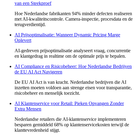
van een Steekproef
Hoe Nederlandse fabrikanten 94% minder defecten realiseren
met AI-kwaliteitscontrole. Camera-inspectie, procesdata en de
terugverdientijd.
AI Prijsoptimalisatie: Wanneer Dynamic Pricing Marge
Oplevert
AI-gedreven prijsoptimalisatie analyseert vraag, concurrentie
en klantgedrag in realtime om de optimale prijs te bepalen.
AI Compliance en Risicobeheer: Hoe Nederlandse Bedrijven
de EU AI Act Navigeren
De EU AI Act is van kracht. Nederlandse bedrijven die AI
inzetten moeten voldoen aan strenge eisen voor transparantie,
risicobeheer en menselijk toezicht.
AI Klantenservice voor Retail: Pieken Opvangen Zonder
Extra Mensen
Nederlandse retailers die AI-klantenservice implementeren
besparen gemiddeld 68% op klantenservicekosten terwijl de
klanttevredenheid stijgt.