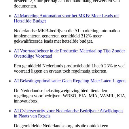
besteedt 2,3 uur per dag aan het handmatig verwerken van
documenten.
AI Marketing Automation voor het MKB: Meer Leads uit
Hetzelfde Budget
Nederlandse MKB-bedrijven die AI marketing automation
implementeren genereren gemiddeld 312% meer
gekwalificeerde leads met hetzelfde budget.
AI Voorraadbeheer in de Productie: Materiaal op Tijd Zonder
Overtollige Voorraad
Een gemiddeld Nederlands productiebedrijf heeft 23% te veel
voorraad liggen en ervaart toch regelmatig tekorten.
AI Belastingoptimalisatie: Geen Regeling Meer Laten Liggen
De Nederlandse belastingwetgeving biedt tientallen
regelingen voor bedrijven: WBSO, EIA, MIA, VAMIL, KIA,
innovatiebox.
AI Cybersecurity voor Nederlandse Bedrijven: Afwijkingen
in Plaats van Regels
De gemiddelde Nederlandse organisatie ontdekt een