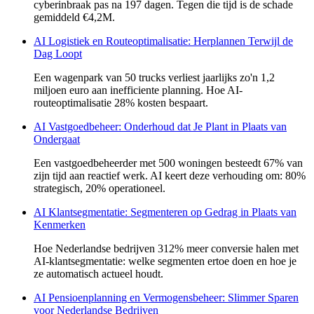
cyberinbraak pas na 197 dagen. Tegen die tijd is de schade
gemiddeld €4,2M.
AI Logistiek en Routeoptimalisatie: Herplannen Terwijl de
Dag Loopt
Een wagenpark van 50 trucks verliest jaarlijks zo'n 1,2
miljoen euro aan inefficiente planning. Hoe AI-
routeoptimalisatie 28% kosten bespaart.
AI Vastgoedbeheer: Onderhoud dat Je Plant in Plaats van
Ondergaat
Een vastgoedbeheerder met 500 woningen besteedt 67% van
zijn tijd aan reactief werk. AI keert deze verhouding om: 80%
strategisch, 20% operationeel.
AI Klantsegmentatie: Segmenteren op Gedrag in Plaats van
Kenmerken
Hoe Nederlandse bedrijven 312% meer conversie halen met
AI-klantsegmentatie: welke segmenten ertoe doen en hoe je
ze automatisch actueel houdt.
AI Pensioenplanning en Vermogensbeheer: Slimmer Sparen
voor Nederlandse Bedrijven