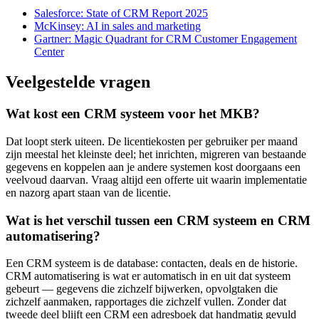
Salesforce: State of CRM Report 2025
McKinsey: AI in sales and marketing
Gartner: Magic Quadrant for CRM Customer Engagement
Center
Veelgestelde vragen
Wat kost een CRM systeem voor het MKB?
Dat loopt sterk uiteen. De licentiekosten per gebruiker per maand
zijn meestal het kleinste deel; het inrichten, migreren van bestaande
gegevens en koppelen aan je andere systemen kost doorgaans een
veelvoud daarvan. Vraag altijd een offerte uit waarin implementatie
en nazorg apart staan van de licentie.
Wat is het verschil tussen een CRM systeem en CRM
automatisering?
Een CRM systeem is de database: contacten, deals en de historie.
CRM automatisering is wat er automatisch in en uit dat systeem
gebeurt — gegevens die zichzelf bijwerken, opvolgtaken die
zichzelf aanmaken, rapportages die zichzelf vullen. Zonder dat
tweede deel blijft een CRM een adresboek dat handmatig gevuld