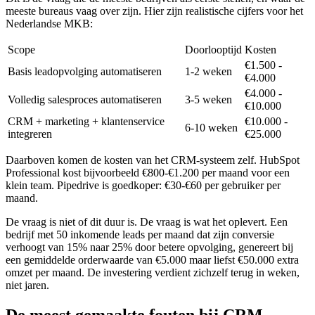
meeste bureaus vaag over zijn. Hier zijn realistische cijfers voor het
Nederlandse MKB:
Scope
Doorlooptijd
Kosten
€1.500 -
Basis leadopvolging automatiseren
1-2 weken
€4.000
€4.000 -
Volledig salesproces automatiseren
3-5 weken
€10.000
CRM + marketing + klantenservice
€10.000 -
6-10 weken
integreren
€25.000
Daarboven komen de kosten van het CRM-systeem zelf. HubSpot
Professional kost bijvoorbeeld €800-€1.200 per maand voor een
klein team. Pipedrive is goedkoper: €30-€60 per gebruiker per
maand.
De vraag is niet of dit duur is. De vraag is wat het oplevert. Een
bedrijf met 50 inkomende leads per maand dat zijn conversie
verhoogt van 15% naar 25% door betere opvolging, genereert bij
een gemiddelde orderwaarde van €5.000 maar liefst €50.000 extra
omzet per maand. De investering verdient zichzelf terug in weken,
niet jaren.
De meest gemaakte fouten bij CRM-