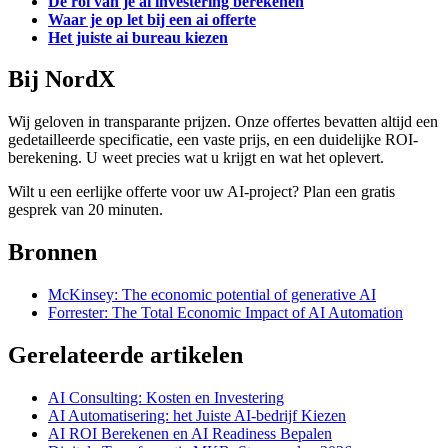
De roi van je ai investering berekenen
Waar je op let bij een ai offerte
Het juiste ai bureau kiezen
Bij NordX
Wij geloven in transparante prijzen. Onze offertes bevatten altijd een
gedetailleerde specificatie, een vaste prijs, en een duidelijke ROI-
berekening. U weet precies wat u krijgt en wat het oplevert.
Wilt u een eerlijke offerte voor uw AI-project? Plan een gratis
gesprek van 20 minuten.
Bronnen
McKinsey: The economic potential of generative AI
Forrester: The Total Economic Impact of AI Automation
Gerelateerde artikelen
AI Consulting: Kosten en Investering
AI Automatisering: het Juiste AI-bedrijf Kiezen
AI ROI Berekenen en AI Readiness Bepalen