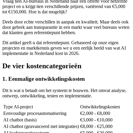
Vraag tien AI-bureaus in Nederland naar een offerte voor hetzelfde
project en u krijgt tien verschillende prijzen, variërend van €5,000
tot €150,000. Hoe is dat mogelijk?
Deels door echte verschillen in aanpak en kwaliteit. Maar deels ook
door gebrek aan transparantie in een markt waar veel bureaus weten
dat klanten geen referentiepunt hebben.
Dit artikel geeft u dat referentiepunt. Gebaseerd op onze eigen
projecten en marktkennis geven we u een eerlijk beeld van wat AI
implementatie in Nederland kost in 2026.
De vier kostencategorieën
1. Eenmalige ontwikkelingskosten
Dit is wat u betaalt om het systeem te bouwen. Het omvat analyse,
ontwerp, ontwikkeling, testen en implementatie.
Type AI-project
Ontwikkelingskosten
Eenvoudige procesautomatisering
€2,000 - €8,000
AI chatbot (basis)
€3,000 - €10,000
AI chatbot (geavanceerd met integraties)
€8,000 - €25,000
AI leadgeneratiesysteem
€5,000 - €20,000